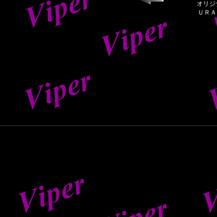
オリジ
ＵＲＡ