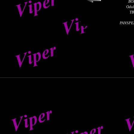
B
Od
T
KSP H
PANS