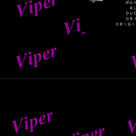
ボル
＆
ＤＵ
ＯＲ
ＯＲＩＧＩ