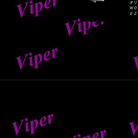
オリ
ＷＯ
ＥＺ